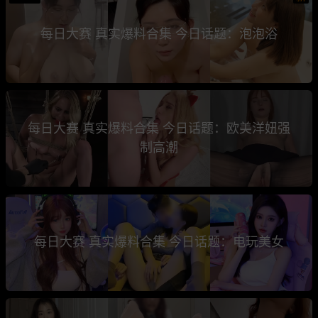
每日大赛 真实爆料合集 今日话题：泡泡浴
每日大赛 真实爆料合集 今日话题：欧美洋妞强
制高潮
每日大赛 真实爆料合集 今日话题：电玩美女