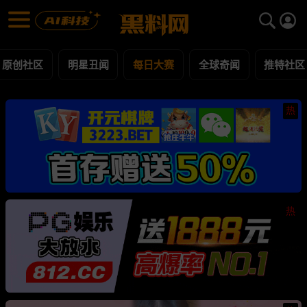
每日大赛 黑料合集 - 黑料网
每日大赛 每日更新黑料吃瓜爆料
原创社区
明星丑闻
每日大赛
全球奇闻
推特社区
热
热